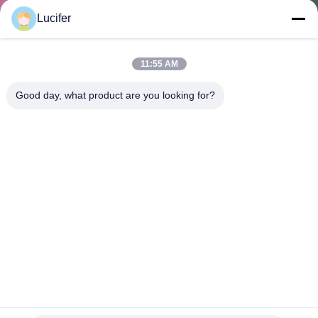
한
Lucifer
것
11:55 AM
공
Good day, what product are you looking for?
장
투
어
품
질
관
리
200개 온수 세탁백 660mm x 840mm (1박스당 200개)