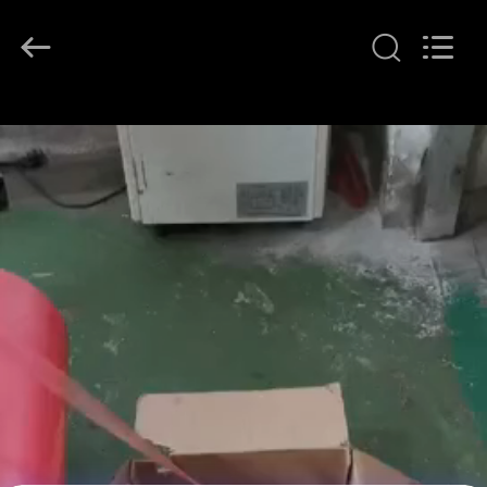
2018
-
2026
Changzhou
Greencradleland
Macromolecule
Materials
Co.,
집
Ltd..
All
Rights
Reserved.
제
품
우
리
에
관