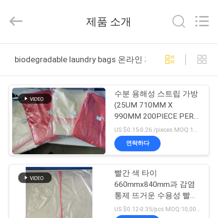
2018
-
2026
제품 소개
Changzhou
Greencradleland
Macromolecule
Materials
Co.,
집
Ltd..
biodegradable laundry bags 온라인 제조
All
Rights
Reserved.
제
수분 용해성 스트립 가방
품
(25UM 710MM X
990MM 200PIECE PER
CARDON)
US $0.15-0.26 /pieces MOQ:10,000개
우
연락하다
리
빨간 색 타이
에
660mmx840mm과 감염
관
통제 뜨거운 수용성 빨래
자루
US $0.12-0.35/pcs MOQ:10,000개