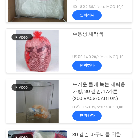
$0.18-$0.36/pieces MOQ:10,000개
뉴
연락하다
스
수용성 세탁백
인
용
US $0.14-0.20/pieces MOQ:10,000개
연락하다
을
요
뜨거운 물에 녹는 세탁용
가방, 30 갤런, 1/카튼
청
(200 BAGS/CARTON)
하
US$0.16-0.32/pcs MOQ:10,000개
연락하다
십
시
80 갤런 바구니를 위한