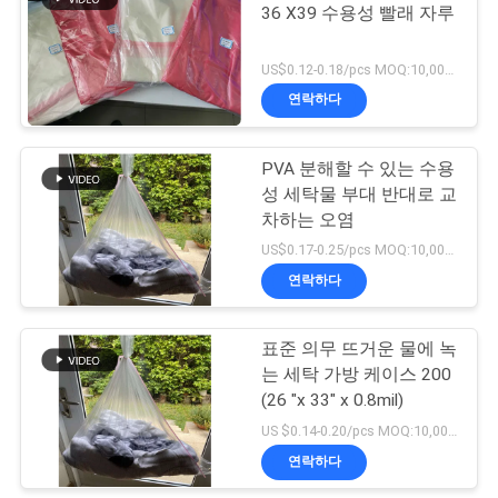
36 X39 수용성 빨래 자루
오
US$0.12-0.18/pcs MOQ:10,000개
사
연락하다
이
PVA 분해할 수 있는 수용
트
성 세탁물 부대 반대로 교
차하는 오염
맵
US$0.17-0.25/pcs MOQ:10,000 PC
연락하다
PRIVACY
POLICY
표준 의무 뜨거운 물에 녹
는 세탁 가방 케이스 200
(26 "x 33" x 0.8mil)
US $0.14-0.20/pcs MOQ:10,000 PC
연락하다