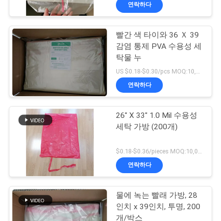
한
연락하다
것
빨간 색 타이와 36 Ｘ 39
감염 통제 PVA 수용성 세
공
탁물 누
장
US $0.18-$0.30/pcs MOQ:10,000개
연락하다
투
어
26" X 33" 1.0 Mil 수용성
세탁 가방 (200개)
품
$0.18-$0.36/pieces MOQ:10,000개
질
연락하다
관
물에 녹는 빨래 가방, 28
리
인치 x 39인치, 투명, 200
개/박스