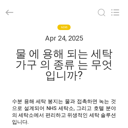
2018
-
2026
Changzhou
Greencradleland
Macromolecule
Materials
Co.,
NEWS
집
Ltd..
All
Apr 24, 2025
Rights
Reserved.
제
물 에 용해 되는 세탁
품
가구 의 종류 는 무엇
입니까?
우
리
수분 용해 세탁 봉지는 물과 접촉하면 녹는 것
에
으로 설계되어 NHS 세탁소, 그리고 호텔 분야
관
의 세탁소에서 편리하고 위생적인 세탁 솔루션
입니다.