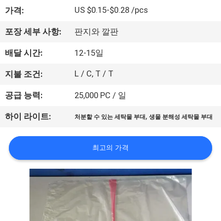
한
US $0.15-$0.28 /pcs
가격:
것
포장 세부 사항:
판지와 깔판
공
배달 시간:
12-15일
장
L / C, T / T
지불 조건:
투
공급 능력:
25,000 PC / 일
어
,
하이 라이트:
처분할 수 있는 세탁물 부대
생물 분해성 세탁물 부대
품
최고의 가격
질
관
리