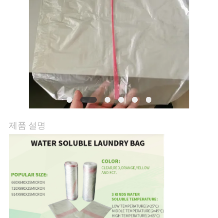
뉴
스
인
용
을
제품 설명
요
청
하
십
시