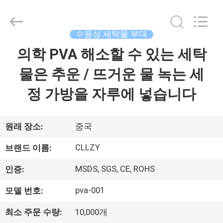
2018
-
2026
Changzhou
Greencradleland
수용성 세탁물 부대
Macromolecule
Materials
Co.,
의학 PVA 해소할 수 있는 세탁
집
Ltd..
All
Rights
물은 추운 / 뜨거운 물 녹는 세
Reserved.
제
정 가방을 자루에 넣습니다
품
원래 장소:
중국
우
CLLZY
브랜드 이름:
리
MSDS, SGS, CE, ROHS
인증:
에
pva-001
모델 번호:
관
최소 주문 수량:
10,000개