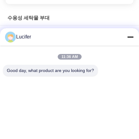
수용성 세탁물 부대
의학 / 병원을 위한 빨간 버릴 수 있는 플라스틱 수용성 빨래 자루
Lucifer
버릴 수 있는 PVA 수용성 빨래 자루, 병원 해소할 수 있는 세정 가
방
11:36 AM
26" x 33" 0.8 밀리 수분 용해 방울, 200pcs/Box
Good day, what product are you looking for?
모든
PVA 수용성 영화
수용성 방출 영화
자수를 위한 수용성 
PVA 수용성 부대
영화
수용성 비 길쌈된 직