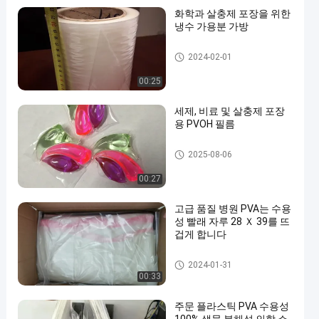
화학과 살충제 포장을 위한
냉수 가용분 가방
PVA 수용성 부대
2024-02-01
00:25
세제, 비료 및 살충제 포장
용 PVOH 필름
PVA 수용성 부대
2025-08-06
00:27
고급 품질 병원 PVA는 수용
성 빨래 자루 28 Ｘ 39를 뜨
겁게 합니다
PVA 수용성 부대
2024-01-31
00:33
주문 플라스틱 PVA 수용성