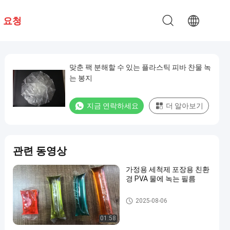
 요청
맞춘 팩 분해할 수 있는 플라스틱 피바 찬물 녹
는 봉지
지금 연락하세요
더 알아보기
관련 동영상
가정용 세척제 포장용 친환
경 PVA 물에 녹는 필름
PVA 수용성 부대
2025-08-06
01:58