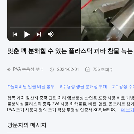
맞춘 팩 분해할 수 있는 플라스틱 피바 찬물 녹는
PVA 수용성 부대
2024-02-01
756 조회수
#
폴리비닐 알콜 비닐 봉투
#
수용성 생물 분해성 부대
#
수용성 주
항목 가치 원산지 중국 표면 처리 엠브로싱 산업용 포장 사용 비료 가방
물분해성 플라스틱 종류 PVA 사용 화학물질, 비료, 염료, 콘크리트 첨
PVA 크기 사용자 정의 크기 색상 투명성 인증서 SGS, MSDS, ...
더 보
방문자의 메시지