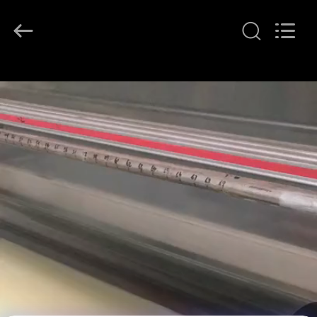
2018
-
2026
Changzhou
Greencradleland
Macromolecule
Materials
Co.,
집
Ltd..
All
Rights
Reserved.
제
품
우
리
에
관