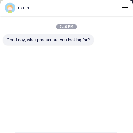
한
Lucifer
것
7:10 PM
공
Good day, what product are you looking for?
장
투
어
품
질
관
고온 저항 PVA 수용성 몰드 이형 필름 (카운터탑 및 솔리드
리
표면용)