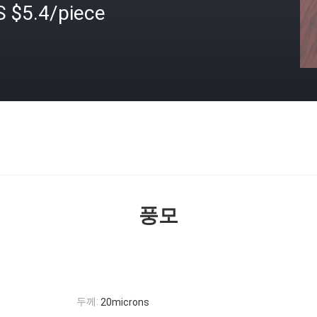
S $5.4/piece
격
풍모
두께:
20microns