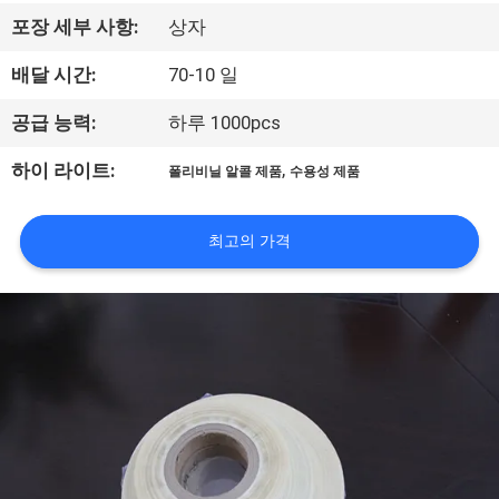
한
포장 세부 사항:
상자
것
배달 시간:
70-10 일
공
공급 능력:
하루 1000pcs
장
,
하이 라이트:
폴리비닐 알콜 제품
수용성 제품
투
최고의 가격
어
품
질
관
리