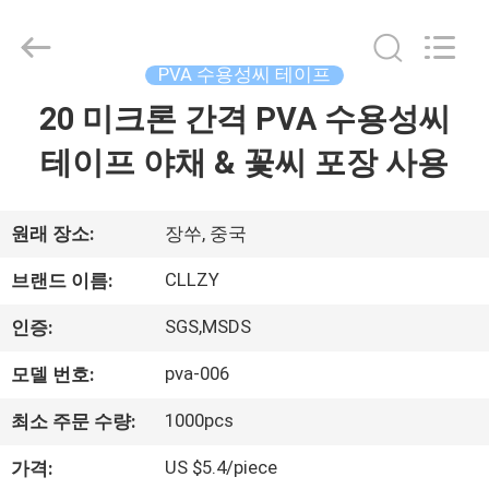
2018
-
2026
Changzhou
Greencradleland
PVA 수용성씨 테이프
Macromolecule
Materials
Co.,
20 미크론 간격 PVA 수용성씨
집
Ltd..
All
Rights
테이프 야채 & 꽃씨 포장 사용
Reserved.
제
품
원래 장소:
장쑤, 중국
CLLZY
브랜드 이름:
우
SGS,MSDS
인증:
리
pva-006
모델 번호:
에
1000pcs
최소 주문 수량:
관
US $5.4/piece
가격: