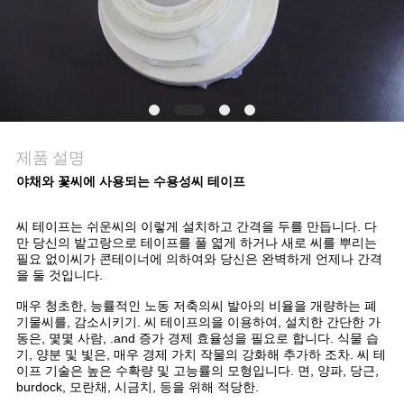
뉴
스
인
제품 설명
용
야채와 꽃씨에 사용되는 수용성씨 테이프
을
씨 테이프는 쉬운씨의 이렇게 설치하고 간격을 두를 만듭니다. 다
요
만 당신의 밭고랑으로 테이프를 풀 엷게 하거나 새로 씨를 뿌리는
필요 없이씨가 콘테이너에 의하여와 당신은 완벽하게 언제나 간격
청
을 둘 것입니다.
매우 청초한, 능률적인 노동 저축의씨 발아의 비율을 개량하는 폐
하
기물씨를, 감소시키기. 씨 테이프의을 이용하여, 설치한 간단한 가
동은, 몇몇 사람, .and 증가 경제 효율성을 필요로 합니다. 식물 습
십
기, 양분 및 빛은, 매우 경제 가치 작물의 강화해 추가하 조차. 씨 테
이프 기술은 높은 수확량 및 고능률의 모형입니다. 면, 양파, 당근,
시
burdock, 모란채, 시금치, 등을 위해 적당한.