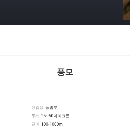
풍모
산업용:
농림부
두께:
25~50마이크론
길이:
100-1000m