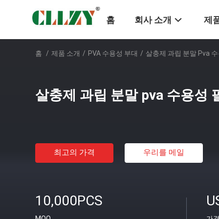
홈
회사 소개
제품
홈
/
제품 소개
/
PVA 수용성 부대
/
살충제 과립 분말 Pva 
살충제 과립 분말 pva 수용성
최고의 가격
우리를 메일
10,000PCS
U
MOQ
가