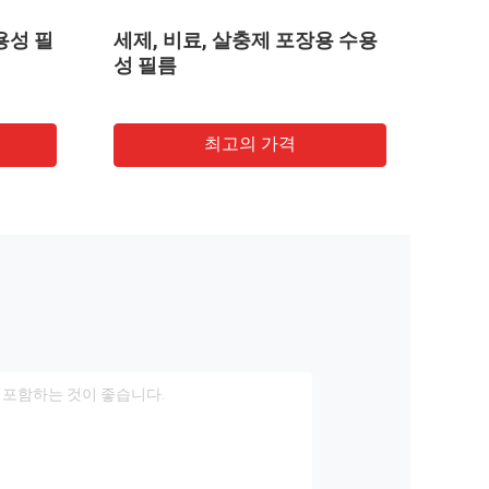
용성 필
세제, 비료, 살충제 포장용 수용
100
성 필름
부대 
인쇄
최고의 가격