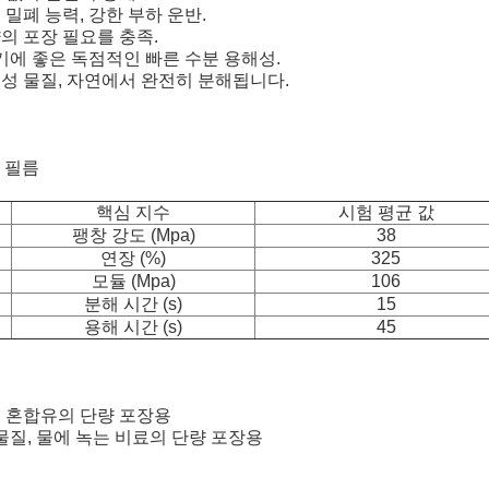
열 밀폐 능력, 강한 부하 운반.
양의 포장 필요를 충족.
기에 좋은 독점적인 빠른 수분 용해성.
무독성 물질, 자연에서 완전히 분해됩니다.
a 필름
핵심 지수
시험 평균 값
팽창 강도 (Mpa)
38
연장 (%)
325
모듈 (Mpa)
106
분해 시간 (s)
15
용해 시간 (s)
45
물, 혼합유의 단량 포장용
물질, 물에 녹는 비료의 단량 포장용