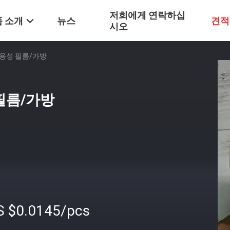
저희에게 연락하십
 소개
뉴스
견적
시오
수용성 필름/가방
 필름/가방
S $0.0145/pcs
격