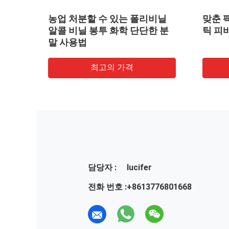
막,
농업 처분할 수 있는 폴리비닐
맞춘 
성 팁
알콜 비닐 봉투 화학 단단한 분
틱 피
말 사용법
최고의 가격
담당자 :
lucifer
전화 번호 :
+8613776801668